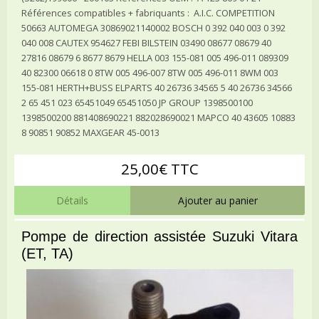
Références compatibles + fabriquants : A.I.C. COMPETITION
50663 AUTOMEGA 30869021140002 BOSCH 0 392 040 003 0 392
040 008 CAUTEX 954627 FEBI BILSTEIN 03490 08677 08679 40
27816 08679 6 8677 8679 HELLA 003 155-081 005 496-011 089309
40 82300 06618 0 8TW 005 496-007 8TW 005 496-011 8WM 003
155-081 HERTH+BUSS ELPARTS 40 26736 34565 5 40 26736 34566
2 65 451 023 65451049 65451050 JP GROUP 1398500100
1398500200 881408690221 882028690021 MAPCO 40 43605 10883
8 90851 90852 MAXGEAR 45-0013
25,00€ TTC
Détails
Ajouter au panier
Pompe de direction assistée Suzuki Vitara
(ET, TA)