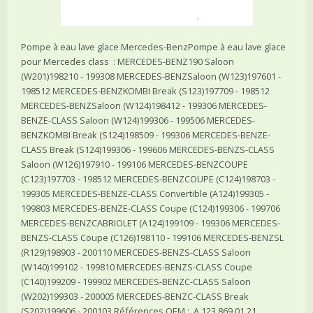
Pompe à eau lave glace Mercedes-BenzPompe à eau lave glace
pour Mercedes class : MERCEDES-BENZ190 Saloon
(W201)198210 - 199308 MERCEDES-BENZSaloon (W123)197601 -
198512 MERCEDES-BENZKOMBI Break (S123)197709 - 198512
MERCEDES-BENZSaloon (W124)198412 - 199306 MERCEDES-
BENZE-CLASS Saloon (W124)199306 - 199506 MERCEDES-
BENZKOMBI Break (S124)198509 - 199306 MERCEDES-BENZE-
CLASS Break (S124)199306 - 199606 MERCEDES-BENZS-CLASS
Saloon (W126)197910 - 199106 MERCEDES-BENZCOUPE
(C123)197703 - 198512 MERCEDES-BENZCOUPE (C124)198703 -
199305 MERCEDES-BENZE-CLASS Convertible (A124)199305 -
199803 MERCEDES-BENZE-CLASS Coupe (C124)199306 - 199706
MERCEDES-BENZCABRIOLET (A124)199109 - 199306 MERCEDES-
BENZS-CLASS Coupe (C126)198110 - 199106 MERCEDES-BENZSL
(R129)198903 - 200110 MERCEDES-BENZS-CLASS Saloon
(W140)199102 - 199810 MERCEDES-BENZS-CLASS Coupe
(C140)199209 - 199902 MERCEDES-BENZC-CLASS Saloon
(W202)199303 - 200005 MERCEDES-BENZC-CLASS Break
(S202)199606 - 200103 Références OEM : A 123 869 01 21