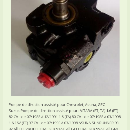
Pompe de direction assisté pour Chevrolet, Asuna, GEO,
SuzukiPompe de direction assisté pour : VITARA (ET, TA) 1.6 (ET)
82 CV - de 07/1988 à 12/1991 1.6 (TA) 80 CV - de 07/1988 à 03/1998
1.6 16V (ET) 97 CV - de 07/1990 à 03/1998 ASUNA SUNRUNNER 93-
92 All CHEVROLET TRACKER 91-90 All GEO TRACKER 95-90 All GMC